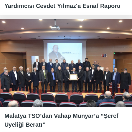
Yardımcısı Cevdet Yılmaz'a Esnaf Raporu
Malatya TSO’dan Vahap Munyar’a “Şeref
Üyeliği Beratı”