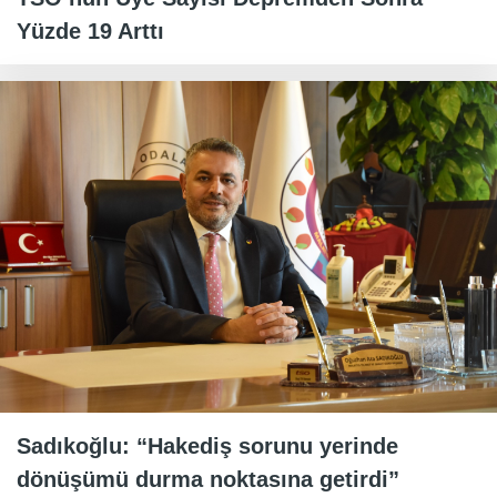
Yüzde 19 Arttı
Sadıkoğlu: “Hakediş sorunu yerinde
dönüşümü durma noktasına getirdi”