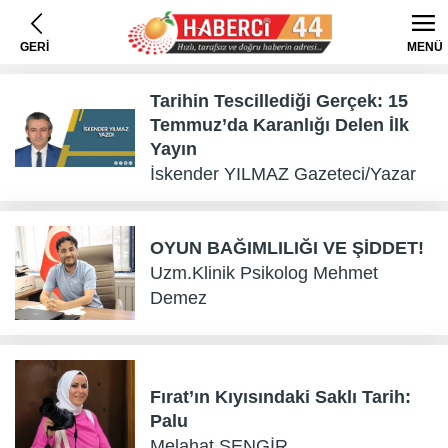
GERİ
MENÜ
Tarihin Tescillediği Gerçek: 15
Temmuz’da Karanlığı Delen İlk
Yayın
İskender YILMAZ Gazeteci/Yazar
OYUN BAĞIMLILIĞI VE ŞİDDET!
Uzm.Klinik Psikolog Mehmet
Demez
Fırat’ın Kıyısındaki Saklı Tarih:
Palu
Melahat SENGİR