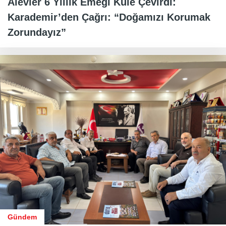
Alevler 6 Yıllık Emeği Küle Çevirdi:
Karademir’den Çağrı: “Doğamızı Korumak
Zorundayız”
Gündem