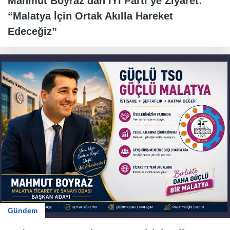
Mahmut Boyraz’dan İYİ Parti’ye Ziyaret:
“Malatya İçin Ortak Akılla Hareket
Edeceğiz”
Gündem