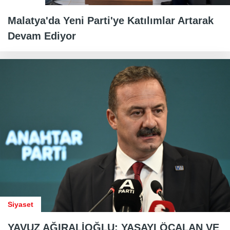
Malatya'da Yeni Parti'ye Katılımlar Artarak
Devam Ediyor
Siyaset
YAVUZ AĞIRALİOĞLU: YASAYI ÖCALAN VE