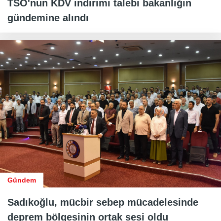
TSO'nun KDV indirimi talebi bakanlığın
gündemine alındı
Gündem
Sadıkoğlu, mücbir sebep mücadelesinde
deprem bölgesinin ortak sesi oldu