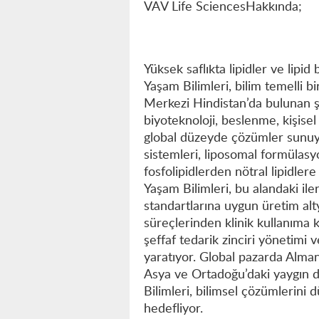
VAV Life SciencesHakkında;
Yüksek saflıkta lipidler ve lipi
Yaşam Bilimleri, bilim temelli bi
Merkezi Hindistan’da bulunan şir
biyoteknoloji, beslenme, kişise
global düzeyde çözümler sunuyor
sistemleri, liposomal formülasy
fosfolipidlerden nötral lipidler
Yaşam Bilimleri, bu alandaki iler
standartlarına uygun üretim alty
süreçlerinden klinik kullanıma k
şeffaf tedarik zinciri yönetimi 
yaratıyor. Global pazarda Alma
Asya ve Ortadoğu’daki yaygın d
Bilimleri, bilimsel çözümlerini 
hedefliyor.