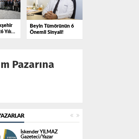
şehir
Beyin Tümörünün 6
6 Yılı
Önemli Sinyali!
nunu
kım Pazarına
YAZARLAR
İskender YILMAZ
Gazeteci/Yazar