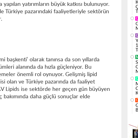
 yapılan yatırımların büyük katkısı bulunuyor.
e Türkiye pazarındaki faaliyetleriyle sektörün
T
.
G
M
Y
1
T
mi başkenti’ olarak tanınsa da son yıllarda
S
mleri alanında da hızla güçleniyor. Bu
G
M
lemeler önemli rol oynuyor. Gelişmiş lipid
çisi olan ve Türkiye pazarında da faaliyet
M
AV Lipids ise sektörde her geçen gün büyüyen
 saç bakımında daha güçlü sonuçlar elde
G
B