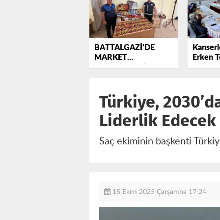
BATTALGAZİ’DE
Kanser
MARKET
Erken T
DENETİMLERİNDE
Seferber
TARİHİ GEÇMİŞ
ÜRÜNLERE EL
Türkiye, 2030’d
KONULDU
Liderlik Edecek
Saç ekiminin başkenti Türki
15 Ekim 2025 Çarşamba 17:24