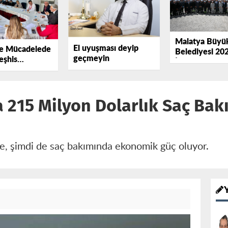
Malatya Büyük
El uyuşması deyip
le Mücadelede
Belediyesi 202
geçmeyin
eşhis
İlaçlama Sezo
liği
Başlattı
a 215 Milyon Dolarlık Saç Ba
ye, şimdi de saç bakımında ekonomik güç oluyor.