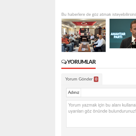
Bu haberlere de göz atmak isteyebilirsini
YORUMLAR
Yorum Gönder
0
Adınız