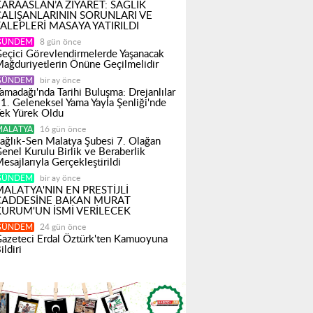
KARAASLAN’A ZİYARET: SAĞLIK
ÇALIŞANLARININ SORUNLARI VE
ALEPLERİ MASAYA YATIRILDI
GÜNDEM
8 gün önce
eçici Görevlendirmelerde Yaşanacak
ağduriyetlerin Önüne Geçilmelidir
GÜNDEM
bir ay önce
amadağı'nda Tarihi Buluşma: Drejanlılar
1. Geleneksel Yama Yayla Şenliği'nde
ek Yürek Oldu
MALATYA
16 gün önce
ağlık-Sen Malatya Şubesi 7. Olağan
enel Kurulu Birlik ve Beraberlik
esajlarıyla Gerçekleştirildi
GÜNDEM
bir ay önce
ALATYA'NIN EN PRESTİJLİ
CADDESİNE BAKAN MURAT
KURUM'UN İSMİ VERİLECEK
GÜNDEM
24 gün önce
azeteci Erdal Öztürk'ten Kamuoyuna
ildiri