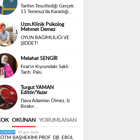
Tarihin Tescillediği Gerçek:
15 Temmuz’da Karanlığı
Delen İlk Yayın
Uzm.Klinik Psikolog
Mehmet Demez
OYUN BAĞIMLILIĞI VE
ŞİDDET!
Melahat SENGİR
Fırat’ın Kıyısındaki Saklı
Tarih: Palu
Turgut YAMAN
Editör/Yazar
Dava Adamları Ölmez, İz
Bırakır...
ÇOK
OKUNAN
YORUMLANAN
GÜNDEM
10 gün önce
TÖTM BAŞHEKİMİ PROF. DR. EROL