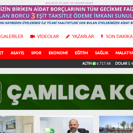
GALERILER
VIDEOLAR
YAZARLAR
SON DAKIKA
ET
ASAYIŞ
SPOR
EKONOMI
EĞITIM
SAĞLIK
MALATYA
ALTIN
6.717,48
DOLAR
4