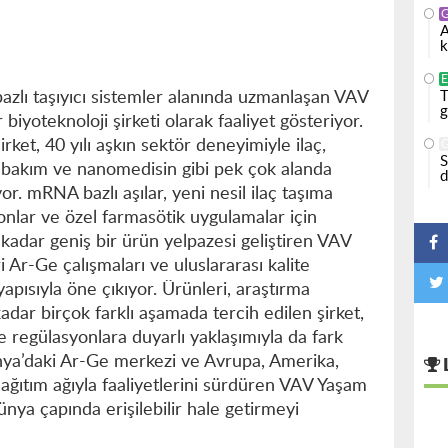
A
k
d bazlı taşıyıcı sistemler alanında uzmanlaşan VAV
T
g
r biyoteknoloji şirketi olarak faaliyet gösteriyor.
ket, 40 yılı aşkın sektör deneyimiyle ilaç,
S
l bakım ve nanomedisin gibi pek çok alanda
d
. mRNA bazlı aşılar, yeni nesil ilaç taşıma
onlar ve özel farmasötik uygulamalar için
e kadar geniş bir ürün yelpazesi geliştiren VAV
i Ar-Ge çalışmaları ve uluslararası kalite
apısıyla öne çıkıyor. Ürünleri, araştırma
adar birçok farklı aşamada tercih edilen şirket,
ve regülasyonlara duyarlı yaklaşımıyla da fark
nya’daki Ar-Ge merkezi ve Avrupa, Amerika,
ağıtım ağıyla faaliyetlerini sürdüren VAV Yaşam
dünya çapında erişilebilir hale getirmeyi