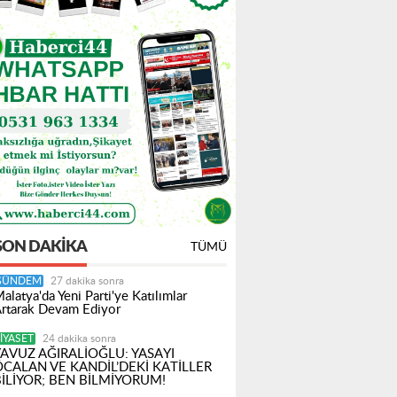
SON DAKIKA
TÜMÜ
GÜNDEM
27 dakika sonra
alatya'da Yeni Parti'ye Katılımlar
rtarak Devam Ediyor
IYASET
24 dakika sonra
YAVUZ AĞIRALİOĞLU: YASAYI
ÖCALAN VE KANDİL’DEKİ KATİLLER
BİLİYOR; BEN BİLMİYORUM!