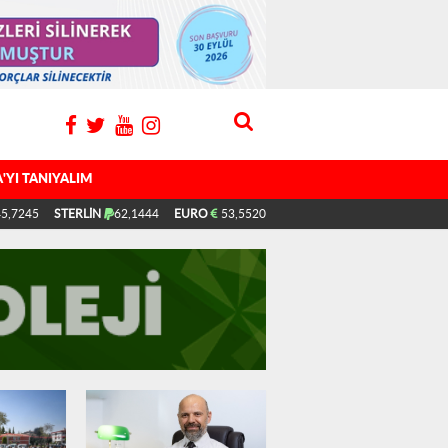
'YI TANIYALIM
5,7245
STERLİN
62,1444
EURO
53,5520