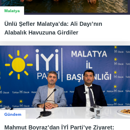
Malatya
Ünlü Şefler Malatya’da: Ali Dayı’nın
Alabalık Havuzuna Girdiler
Gündem
Mahmut Boyraz’dan İYİ Parti’ye Ziyaret: