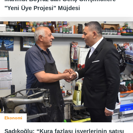
"Yeni Üye Projesi" Müjdesi
Ekonomi
Sadıkoğlu: “Kura fazlası işyerlerinin satışı