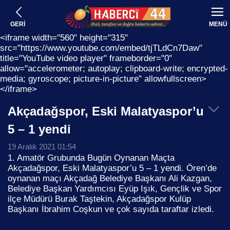
GERİ
MENÜ
<iframe width="560" height="315"
src="https://www.youtube.com/embed/tjTLdCn7Daw"
title="YouTube video player" frameborder="0"
allow="accelerometer; autoplay; clipboard-write; encrypted-
media; gyroscope; picture-in-picture" allowfullscreen>
</iframe>
Akçadağspor, Eski Malatyaspor’u
5 – 1 yendi
19 Aralık 2021 01:54
1. Amatör Grubunda Bugün Oynanan Maçta
Akçadağspor, Eski Malatyaspor’u 5 – 1 yendi. Ören’de
oynanan maçı Akçadağ Belediye Başkanı Ali Kazgan,
Belediye Başkan Yardımcısı Eyüp Işık, Gençlik ve Spor
ilçe Müdürü Burak Taştekin, Akçadağspor Kulüp
Başkanı İbrahim Coşkun ve çok sayıda taraftar izledi.