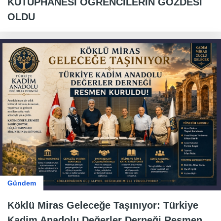
KÜTÜPHANESİ ÖĞRENCİLERİN GÖZDESİ
OLDU
Gündem
Köklü Miras Geleceğe Taşınıyor: Türkiye
Kadim Anadolu Değerler Derneği Resmen