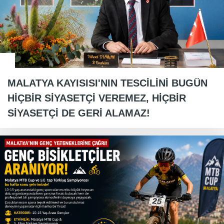
MALATYA KAYISISI'NIN TESCİLİNİ BUGÜN
HİÇBİR SİYASETÇİ VEREMEZ, HİÇBİR
SİYASETÇİ DE GERİ ALAMAZ!