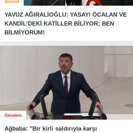
Siyaset
YAVUZ AĞIRALİOĞLU: YASAYI ÖCALAN VE
KANDİL’DEKİ KATİLLER BİLİYOR; BEN
BİLMİYORUM!
Gündem
Ağbaba: "Bir kirli saldırıyla karşı