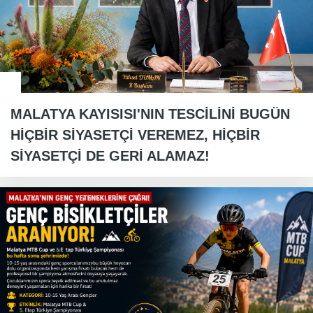
MALATYA KAYISISI'NIN TESCİLİNİ BUGÜN
HİÇBİR SİYASETÇİ VEREMEZ, HİÇBİR
SİYASETÇİ DE GERİ ALAMAZ!