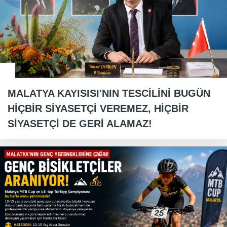
MALATYA KAYISISI'NIN TESCİLİNİ BUGÜN
HİÇBİR SİYASETÇİ VEREMEZ, HİÇBİR
SİYASETÇİ DE GERİ ALAMAZ!